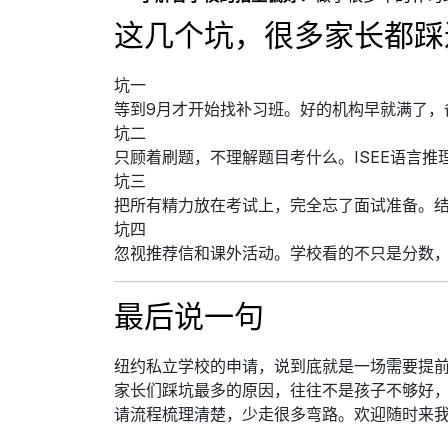
这几个坑，很多家长都踩
坑一
等到9月才开始找补习班。好的机构早就满了，
坑二
只顾着刷题，不理解题目考什么。ISEE语言
坑三
把所有精力放在考试上，完全忘了面试准备。
坑四
忽视推荐信和课外活动。学校看的不只是分数
最后说一句
纽约私立学校的申请，说到底就是一场需要提
家长们踩坑最多的原因，往往不是孩子不够好
请流程梳理清楚，少走很多弯路。欢迎随时来