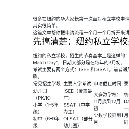
很多在纽约的华人家长第一次面对私立学校申
其实很简单。
这篇文章帮你把申请流程一个月一个月拆开来
先搞清楚：纽约私立学校
纽约的私立学校，招生的节奏基本上是这样的：
Match Day”，日期大部分是在每年的3月初。
考试主要有两个方式：ISEE 和 SSAT。
质。
常见招生学段
主要入学考试
申请截止时间
录
幼儿园
ISEE（覆盖最
大多数学校：
统
（PK/K）
广）
11月底到12月
D
小学（1–5年
SSAT（中学
初
一
级）
为主）
少数学校延到1
月
初中（6–9年
OLSAT（部分
月
同
级
幼儿园）