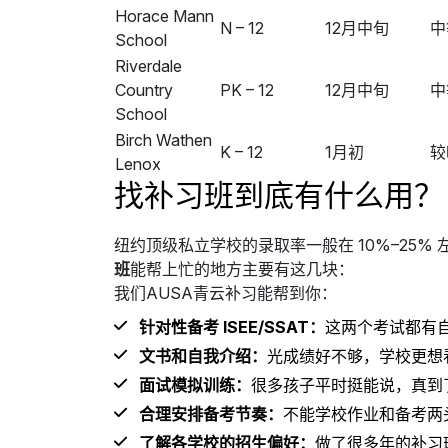
Horace Mann
N – 12
12月中旬
中
School
Riverdale
Country
PK – 12
12月中旬
中
School
Birch Wathen
K – 12
1月初
较
Lenox
找补习班到底有什么用？
纽约顶级私立学校的录取率一般在 10%–25%
班
能帮上忙的地方主要有这几块：
我们AUSA青云补习能帮到你：
针对性备考 ISEE/SSAT：
这两个考试都有
文书和自我介绍：
光成绩好不够，学校更想
面试模拟训练：
很多孩子平时挺能说，真到
合理安排备考节奏：
不能学校作业和备考两
了解各学校的招生偏好：
做了很多年的补习