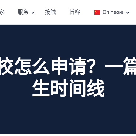
家
服务
接触
博客
Chinese
考试准备
English
SAT备考
大学招生
大学申请帮助
私立高中申请
大学论文辅导
校怎么申请？一
私人辅导
大学入学咨询
比赛准备
生时间线