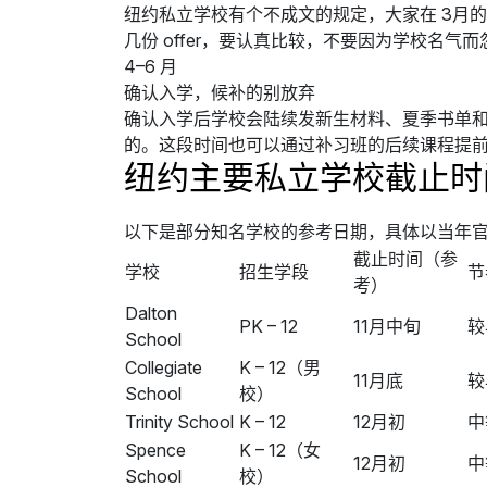
纽约私立学校有个不成文的规定，大家在 3月的
几份 offer，要认真比较，不要因为学校名气
4–6 月
确认入学，候补的别放弃
确认入学后学校会陆续发新生材料、夏季书单和入
的。这段时间也可以通过补习班的后续课程提
纽约主要私立学校截止时
以下是部分知名学校的参考日期，具体以当年
截止时间（参
学校
招生学段
节
考）
Dalton
PK – 12
11月中旬
较
School
Collegiate
K – 12（男
11月底
较
School
校）
Trinity School
K – 12
12月初
中
Spence
K – 12（女
12月初
中
School
校）