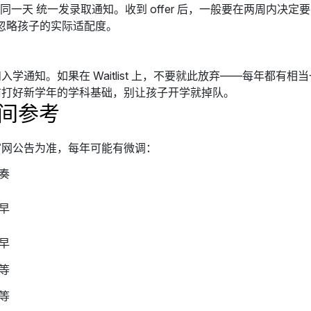
同一天 统一发录取通知。收到 offer 后，一般要在两周内决
而忽略孩子的实际适配度。
学通知。如果在 Waitlist 上，不要就此放弃——每年都有
前打好新学年的学科基础，别让孩子开学就掉队。
间参考
官网公告为准，每年可能有微调：
奏
早
早
等
等