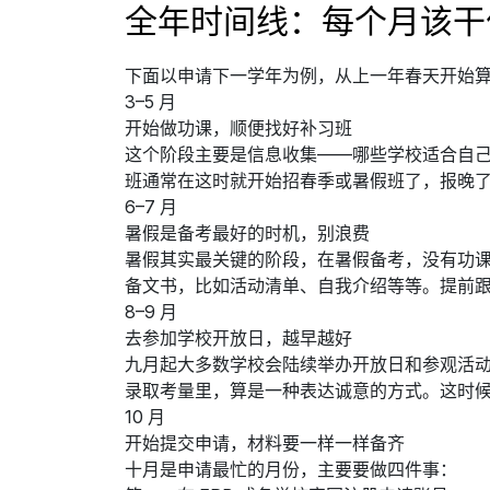
全年时间线：每个月该干
下面以申请下一学年为例，从上一年春天开始
3–5 月
开始做功课，顺便找好补习班
这个阶段主要是信息收集——哪些学校适合自
班通常在这时就开始招春季或暑假班了，报晚
6–7 月
暑假是备考最好的时机，别浪费
暑假其实最关键的阶段，在暑假备考，没有功
备文书，比如活动清单、自我介绍等等。提前
8–9 月
去参加学校开放日，越早越好
九月起大多数学校会陆续举办开放日和参观活动
录取考量里，算是一种表达诚意的方式。这时
10 月
开始提交申请，材料要一样一样备齐
十月是申请最忙的月份，主要要做四件事：