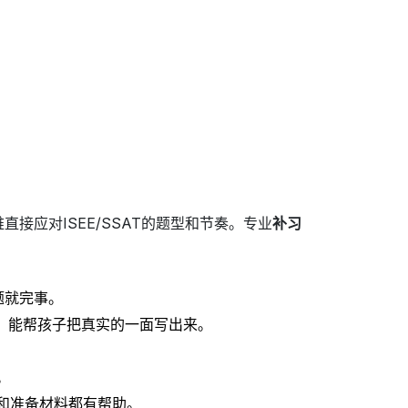
接应对ISEE/SSAT的题型和节奏。专业
补习
题就完事。
，能帮孩子把真实的一面写出来。
。
和准备材料都有帮助。