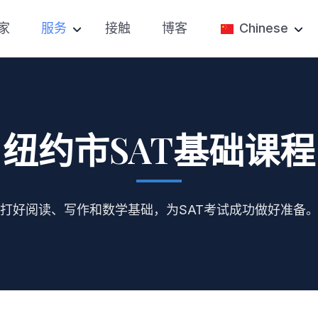
家
服务
接触
博客
Chinese
考试准备
English
SAT备考
大学招生
大学申请帮助
私立高中申请
大学论文辅导
纽约市SAT基础课程
私人辅导
大学入学咨询
比赛准备
打好阅读、写作和数学基础，为SAT考试成功做好准备