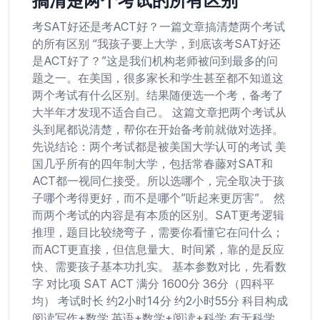
考SAT好还是考ACT好？一篇文章搞清楚两个考试
的所有区别 “我孩子要上大学，到底该考SAT好还
是ACT好了？”这是我们机构老师被问到最多的问
题之一。在美国，很多家长和学生甚至都不知道这
两个考试有什么区别。结果随便选一个考，备考了
大半年才发现不适合自己。 这篇文章把两个考试从
头到尾都说清楚，帮你在开始备考前就做对选择。
先说结论：两个考试都是被美国大学认可的考试 美
国几乎所有的四年制大学，包括常春藤对SAT和
ACT都一视同仁接受。所以选哪个，完全取决于孩
子哪个考得更好，而不是哪个”听起来更厉害”。 然
而两个考试的内容是有本质的区别。SAT更考逻辑
推理，题目比较绕弯子，需要你看懂它在问什么；
而ACT更直接，但信息量大、时间紧，靠的是反应
快、需要孩子基本功扎实。 基本参数对比，先看数
字 对比项 SAT ACT 满分 1600分 36分（四科平
均） 考试时长 约2小时14分 约2小时55分 科目构成
阅读写作+数学 英语+数学+阅读+科学 有无科学